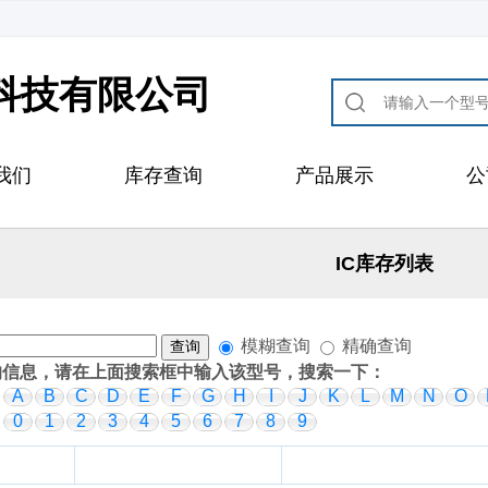
科技有限公司
我们
库存查询
产品展示
公
IC库存列表
模糊查询
精确查询
的信息，请在上面搜索框中输入该型号，搜索一下：
：
A
B
C
D
E
F
G
H
I
J
K
L
M
N
O
：
0
1
2
3
4
5
6
7
8
9