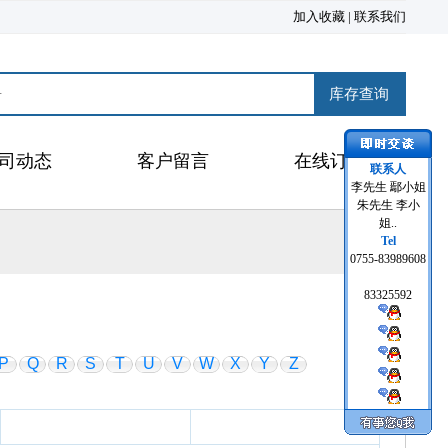
加入收藏
|
联系我们
司动态
客户留言
在线订购
联系人
李先生 鄢小姐
朱先生 李小
姐..
Tel
0755-83989608
83325592
P
Q
R
S
T
U
V
W
X
Y
Z